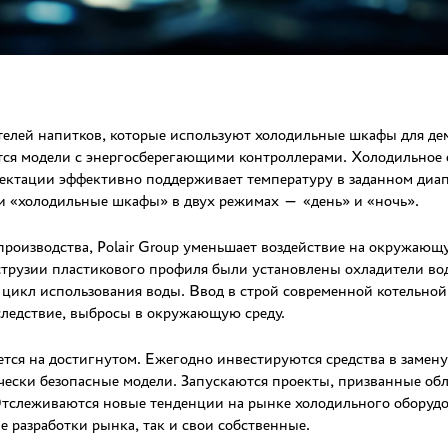
елей напитков, которые используют холодильные шкафы для де
тся модели с энергосберегающими контроллерами. Холодильное 
лектации эффективно поддерживает температуру в заданном диап
 «холодильные шкафы» в двух режимах — «день» и «ночь».
оизводства, Polair Group уменьшает воздействие на окружающую
кструзии пластикового профиля были установлены охладители во
 цикл использования воды. Ввод в строй современной котельной
 следствие, выбросы в окружающую среду.
тся на достигнутом. Ежегодно инвестируются средства в замену
чески безопасные модели. Запускаются проекты, призванные обл
тслеживаются новые тенденции на рынке холодильного оборудо
 разработки рынка, так и свои собственные.