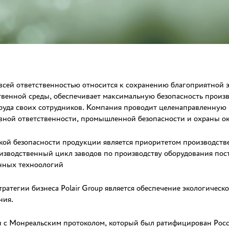
 всей ответственностью относится к сохранению благоприятной 
твенной среды, обеспечивает максимальную безопасность произв
руда своих сотрудников. Компания проводит целенаправленную 
вной ответственности, промышленной безопасности и охраны 
кой безопасности продукции является приоритетом производств
изводственный цикл заводов по производству оборудования пос
нных техноологий
атегии бизнеса Polair Group является обеспечение экологическ
ния.
ии с Монреальским протоколом, который был ратифицирован Рос