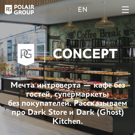
EN
Мечта интроверта — кафе без
гостей, супермаркеты
без покупателей. Рассказываем
про Dark Store и Dark (Ghost)
Kitchen.